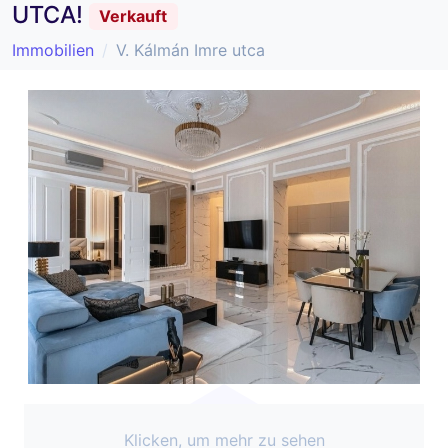
UTCA!
Verkauft
Immobilien
V. Kálmán Imre utca
Klicken, um mehr zu sehen