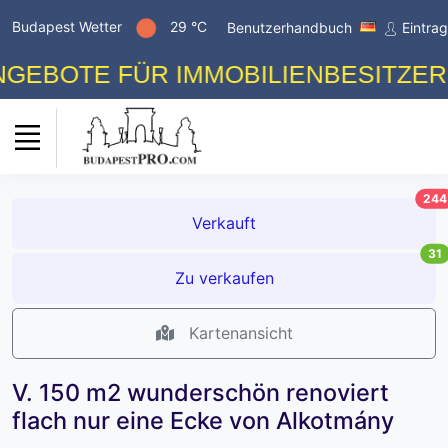
Budapest Wetter
29 °C
Benutzerhandbuch
Eintra
E FÜR IMMOBILIENBESITZER! KOST
244
Verkauft
31
Zu verkaufen
Kartenansicht
V. 150 m2 wunderschön renoviert
flach nur eine Ecke von Alkotmány