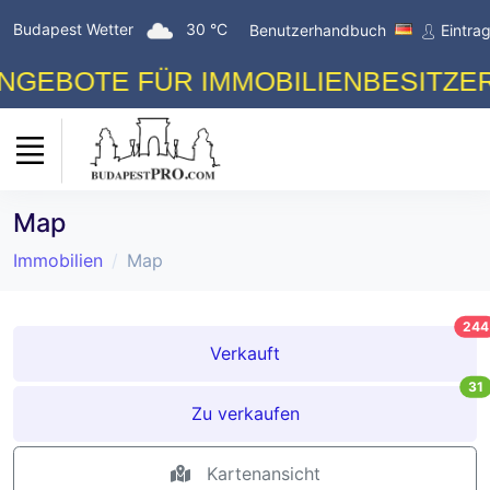
Budapest Wetter
30 °C
Benutzerhandbuch
Eintra
BOTE FÜR IMMOBILIENBESITZER! K
Map
Immobilien
Map
244
Verkauft
31
Zu verkaufen
Kartenansicht