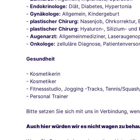
-
Endokrinologe:
Diät, Diabetes, Hypertonia
-
Gynäkologe:
Allgemein, Kindergeburt
-
plastischer Chirurg:
Nasenjob, Ohrkorrektur, 
-
plastischer Chirurg:
Hyaluron-, Silizium- und
-
Augenarzt:
Allgemeinmediziner, Laseraugenop
-
Onkologe:
zelluläre Diagnose, Patientenverso
Gesundheit
- Kosmetikerin
- Kosmetiker
- Fitnessstudio, Jogging -Tracks, Tennis/Squas
- Personal Trainer
Bitte setzen Sie sich mit uns in Verbindung, wen
Auch hier würden wir es nicht wagen zu behaupt