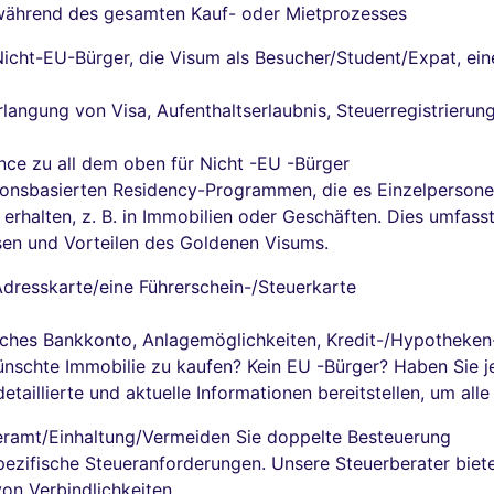
 während des gesamten Kauf- oder Mietprozesses
icht-EU-Bürger, die Visum als Besucher/Student/Expat, eine
 Erlangung von Visa, Aufenthaltserlaubnis, Steuerregistrier
nce zu all dem oben für Nicht -EU -Bürger
titionsbasierten Residency-Programmen, die es Einzelperson
u erhalten, z. B. in Immobilien oder Geschäften. Dies umfas
en und Vorteilen des Goldenen Visums.
Adresskarte/eine Führerschein-/Steuerkarte
sches Bankkonto, Anlagemöglichkeiten, Kredit-/Hypotheken
ünschte Immobilie zu kaufen? Kein EU -Bürger? Haben Sie je
aillierte und aktuelle Informationen bereitstellen, um all
eramt/Einhaltung/Vermeiden Sie doppelte Besteuerung
ezifische Steueranforderungen. Unsere Steuerberater biete
von Verbindlichkeiten.