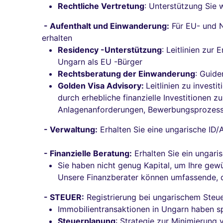
Rechtliche Vertretung
: Unterstützung Sie
- Aufenthalt und Einwanderung:
Für EU- und N
erhalten
Residency -Unterstützung
: Leitlinien zur
Ungarn als EU -Bürger
Rechtsberatung der Einwanderung
: Guide
Golden Visa Advisory:
Leitlinien zu inves
durch erhebliche finanzielle Investitionen z
Anlagenanforderungen, Bewerbungsprozess
- Verwaltung:
Erhalten Sie eine ungarische ID/
- Finanzielle Beratung:
Erhalten Sie ein ungari
Sie haben nicht genug Kapital, um Ihre gew
Unsere Finanzberater können umfassende, det
- STEUER:
Registrierung bei ungarischem Steu
Immobilientransaktionen in Ungarn haben sp
Steuerplanung
: Strategie zur Minimierung 