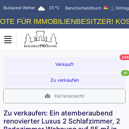
Budapest Wetter
23 °C
Benutzerhandbuch
Eintra
ÜR IMMOBILIENBESITZER! KOSTENL
244
Verkauft
31
Zu verkaufen
Kartenansicht
Zu verkaufen: Ein atemberaubend
renovierter Luxus 2 Schlafzimmer, 2