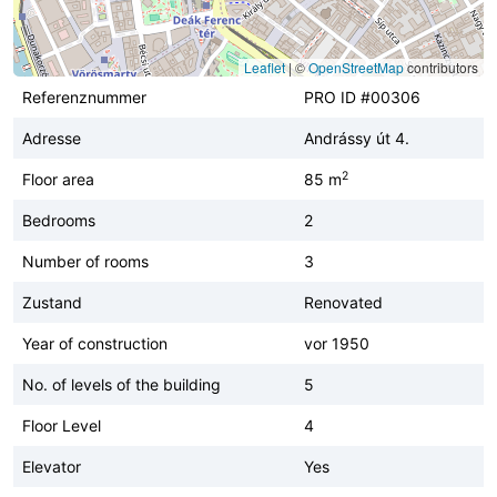
Leaflet
|
©
OpenStreetMap
contributors
Referenznummer
PRO ID #00306
Adresse
Andrássy út 4.
2
Floor area
85 m
Bedrooms
2
Number of rooms
3
Zustand
Renovated
Year of construction
vor 1950
No. of levels of the building
5
Floor Level
4
Elevator
Yes