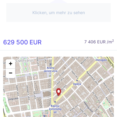
Klicken, um mehr zu sehen
629 500 EUR
2
7 406 EUR /m
+
−