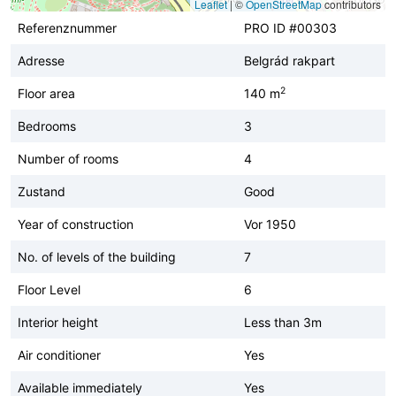
Leaflet
|
©
OpenStreetMap
contributors
Referenznummer
PRO ID #00303
Adresse
Belgrád rakpart
2
Floor area
140 m
Bedrooms
3
Number of rooms
4
Zustand
Good
Year of construction
Vor 1950
No. of levels of the building
7
Floor Level
6
Interior height
Less than 3m
Air conditioner
Yes
Available immediately
Yes