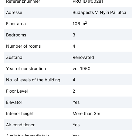
Referenznummer
PRO ID #00281
Adresse
Budapests V. Nyíri Pál utca
2
Floor area
106 m
Bedrooms
3
Number of rooms
4
Zustand
Renovated
Year of construction
vor 1950
No. of levels of the building
4
Floor Level
2
Elevator
Yes
Interior height
More than 3m
Air conditioner
Yes
Available immediately
Yes