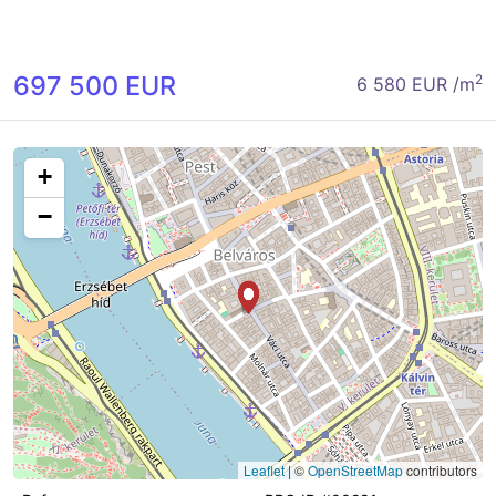
697 500 EUR
2
6 580 EUR /m
+
−
Leaflet
|
©
OpenStreetMap
contributors