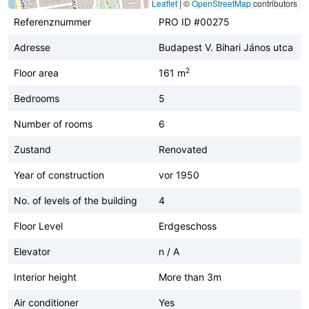
Leaflet
|
©
OpenStreetMap
contributors
Referenznummer
PRO ID #00275
Adresse
Budapest V. Bihari János utca
2
Floor area
161 m
Bedrooms
5
Number of rooms
6
Zustand
Renovated
Year of construction
vor 1950
No. of levels of the building
4
Floor Level
Erdgeschoss
Elevator
n / A
Interior height
More than 3m
Air conditioner
Yes