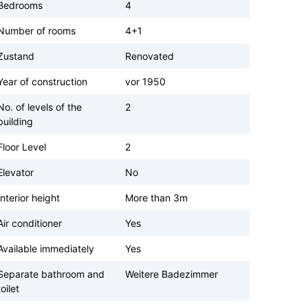
Bedrooms
4
Number of rooms
4+1
Zustand
Renovated
Year of construction
vor 1950
No. of levels of the
2
building
Floor Level
2
Elevator
No
Interior height
More than 3m
Air conditioner
Yes
Available immediately
Yes
Separate bathroom and
Weitere Badezimmer
toilet