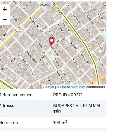
+
−
Leaflet
|
©
OpenStreetMap
contributors
Referenznummer
PRO ID #00271
Adresse
BUDAPEST VII. KLAUZÁL
TÉR
2
Floor area
104 m