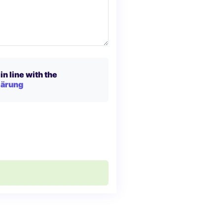
in line with the
lärung