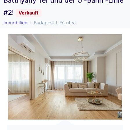
Batthyány Tér und der U -Bahn -Linie
#2!
Verkauft
Immobilien
Budapest I. Fő utca