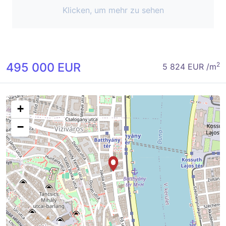
Klicken, um mehr zu sehen
495 000 EUR
2
5 824 EUR /m
+
−