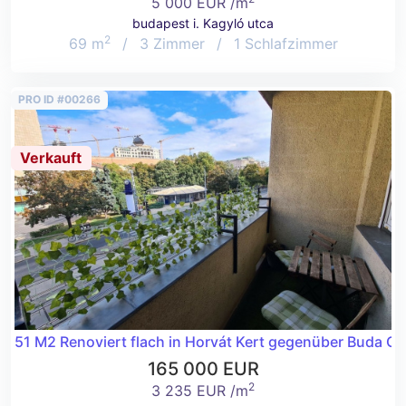
5 000 EUR /m
budapest i. Kagyló utca
2
69 m
/
3 Zimmer
/
1 Schlafzimmer
PRO ID #00266
Verkauft
51 M2 Renoviert flach in Horvát Kert gegenüber Buda Ca
165 000 EUR
2
3 235 EUR /m