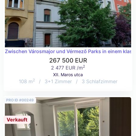
Zwischen Városmajor und Vérmező Parks in einem klass
267 500 EUR
2
2 477 EUR /m
XII. Maros utca
2
108 m
/
3+1 Zimmer
/
3 Schlafzimmer
PRO ID #00249
Verkauft