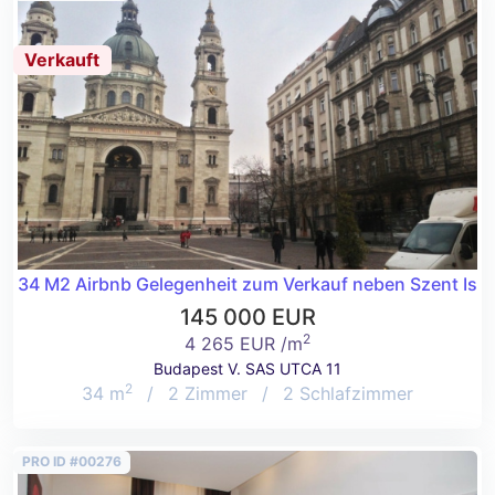
Verkauft
34 M2 Airbnb Gelegenheit zum Verkauf neben Szent Istvá
145 000 EUR
2
4 265 EUR /m
Budapest V. SAS UTCA 11
2
34 m
/
2 Zimmer
/
2 Schlafzimmer
PRO ID #00276