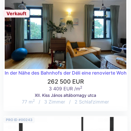
Verkauft
In der Nähe des Bahnhofs der Déli eine renovierte Wohn
262 500 EUR
2
3 409 EUR /m
XII. Kiss János altábornagy utca
2
77 m
/
3 Zimmer
/
2 Schlafzimmer
PRO ID #00243