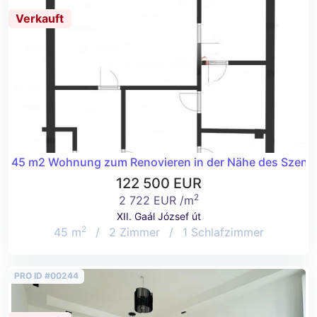
Verkauft
45 m2 Wohnung zum Renovieren in der Nähe des Szent J
122 500 EUR
2
2 722 EUR /m
XII. Gaál József út
2
45 m
/
2 Zimmer
/
1 Schlafzimmer
PRO ID #00244