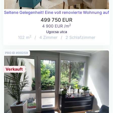
Seltene Gelegenheit! Eine voll renovierte Wohnung auf 
499 750 EUR
2
4 900 EUR /m
Ugocsa utca
2
102 m
/
4 Zimmer
/
2 Schlafzimmer
PRO ID #00259
Verkauft