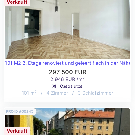
Verkauft
101 M2 2. Etage renoviert und geleert flach in der Nähe
297 500 EUR
2
2 946 EUR /m
XII. Csaba utca
2
101 m
/
4 Zimmer
/
3 Schlafzimmer
PRO ID #00245
Verkauft