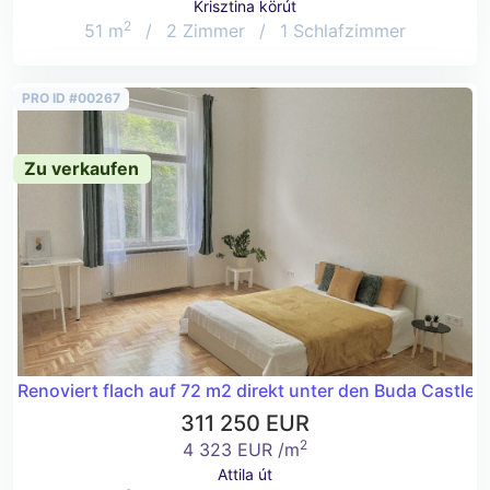
Krisztina körút
2
51 m
/
2 Zimmer
/
1 Schlafzimmer
PRO ID #00267
Zu verkaufen
Renoviert flach auf 72 m2 direkt unter den Buda Castle W
311 250 EUR
2
4 323 EUR /m
Attila út