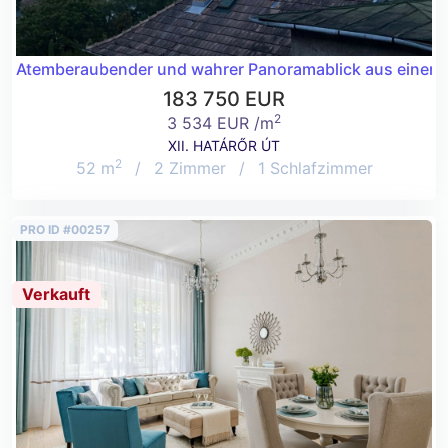
Atemberaubender und wahrer Panoramablick aus einer 
183 750 EUR
2
3 534 EUR /m
XII. HATÁRŐR ÚT
2
52 m
/
2 Zimmer
/
1 Schlafzimmer
PRO ID #00257
Verkauft