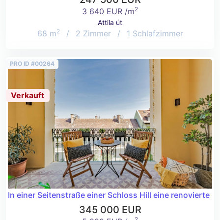
2
3 640 EUR /m
Attila út
2
68 m
/
2 Zimmer
/
1 Schlafzimmer
PRO ID #00264
Verkauft
In einer Seitenstraße einer Schloss Hill eine renovierte 
345 000 EUR
2