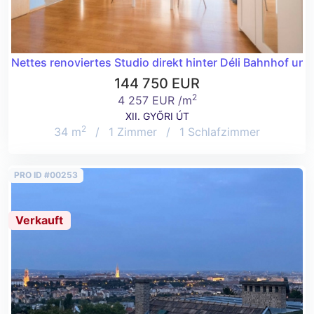
Nettes renoviertes Studio direkt hinter Déli Bahnhof un
144 750 EUR
2
4 257 EUR /m
XII. GYŐRI ÚT
2
34 m
/
1 Zimmer
/
1 Schlafzimmer
PRO ID #00253
Verkauft