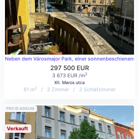
Neben dem Városmajor Park, einer sonnenbeschienenen
297 500 EUR
2
3 673 EUR /m
XII. Maros utca
2
81 m
/
3 Zimmer
/
2 Schlafzimmer
PRO ID #00246
Verkauft