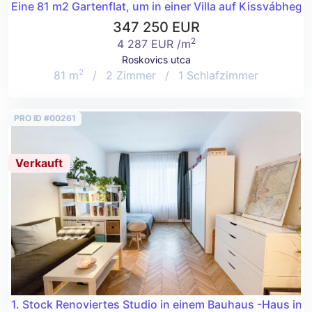
Eine 81 m2 Gartenflat, um in einer Villa auf Kissvábhegy
347 250 EUR
2
4 287 EUR /m
Roskovics utca
2
81 m
/
2 Zimmer
/
1 Schlafzimmer
PRO ID #00261
Verkauft
1. Stock Renoviertes Studio in einem Bauhaus -Haus in 