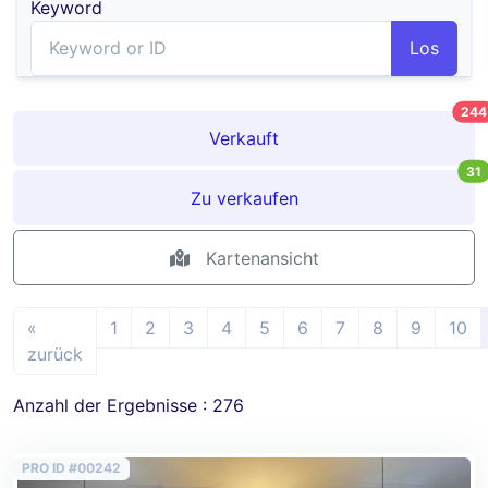
Keyword
Los
244
Verkauft
31
Zu verkaufen
Kartenansicht
«
1
2
3
4
5
6
7
8
9
10
zurück
Anzahl der Ergebnisse : 276
PRO ID #00242