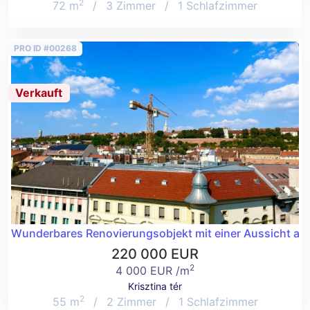
2
72 m
/
3 Zimmer
/
1 Schlafzimmer
PRO ID #00268
Verkauft
Wunderbares Renovierungsobjekt mit einer Aussicht auf 
220 000 EUR
2
4 000 EUR /m
Krisztina tér
2
55 m
/
2 Zimmer
/
1 Schlafzimmer