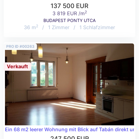
137 500 EUR
2
3 819 EUR /m
BUDAPEST PONTY UTCA
2
36 m
/
1 Zimmer
/
1 Schlafzimmer
PRO ID #00263
Verkauft
Ein 68 m2 leerer Wohnung mit Blick auf Tabán direkt unt
247 500 EUR