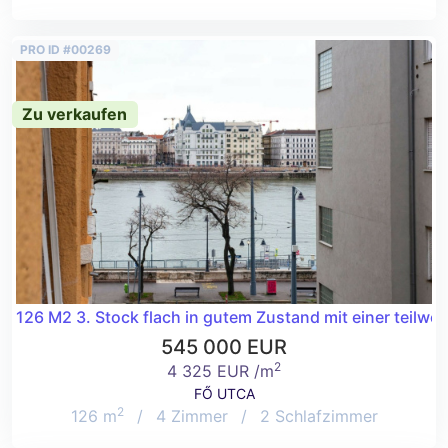
PRO ID #00269
Zu verkaufen
126 M2 3. Stock flach in gutem Zustand mit einer teilwe
545 000 EUR
2
4 325 EUR /m
FŐ UTCA
2
126 m
/
4 Zimmer
/
2 Schlafzimmer