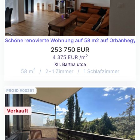
Schöne renovierte Wohnung auf 58 m2 auf Orbánhegy!
253 750 EUR
2
4 375 EUR /m
XII. Bartha utca
2
58 m
/
2+1 Zimmer
/
1 Schlafzimmer
PRO ID #00251
Verkauft