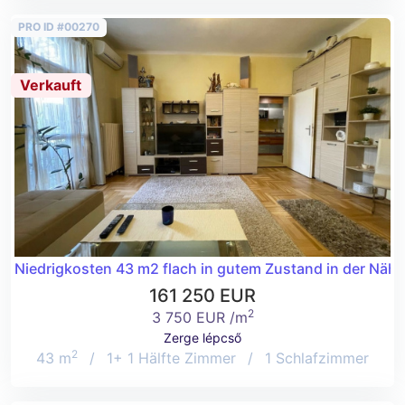
PRO ID #00270
Verkauft
Niedrigkosten 43 m2 flach in gutem Zustand in der Näh
161 250 EUR
2
3 750 EUR /m
Zerge lépcső
2
43 m
/
1+ 1 Hälfte Zimmer
/
1 Schlafzimmer