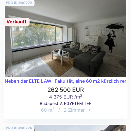
PRO ID #00272
Verkauft
Neben der ELTE LAW -Fakultät, eine 60 m2 kürzlich ren
262 500 EUR
2
4 375 EUR /m
Budapest V. EGYETEM TÉR
2
60 m
/
2 Zimmer
/
PRO ID #00274