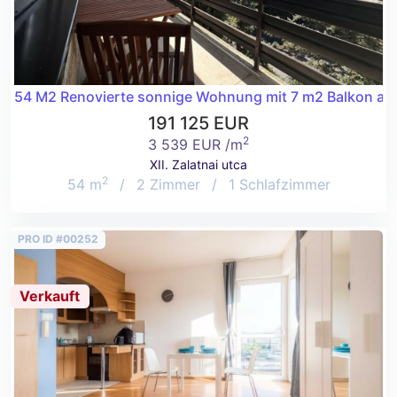
54 M2 Renovierte sonnige Wohnung mit 7 m2 Balkon auf
191 125 EUR
2
3 539 EUR /m
XII. Zalatnai utca
2
54 m
/
2 Zimmer
/
1 Schlafzimmer
PRO ID #00252
Verkauft