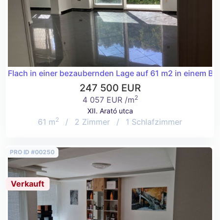
Flach in einer bezaubernden Lage auf 61 m2 in einem Bud
247 500 EUR
2
4 057 EUR /m
XII. Arató utca
2
61 m
/
2 Zimmer
/
1 Schlafzimmer
PRO ID #00250
Verkauft