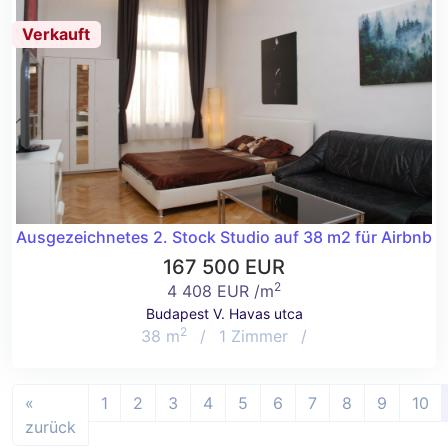
Verkauft
Ausgezeichnetes 2. Stock Studio auf 38 m2 für Airbnb im
167 500 EUR
2
4 408 EUR /m
Budapest V. Havas utca
2
38 m
/
1 Zimmer
/
«
1
2
3
4
5
6
7
8
9
10
zurück