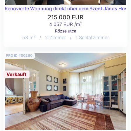
Renovierte Wohnung direkt über dem Szent János Hospit
215 000 EUR
2
4 057 EUR /m
Rőzse utca
2
53 m
/
2 Zimmer
/
1 Schlafzimmer
PRO ID #00260
Verkauft