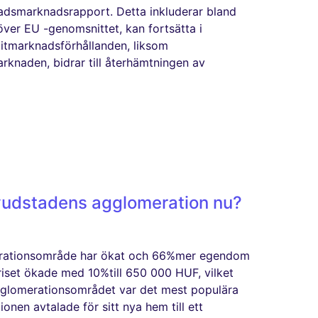
tadsmarknadsrapport. Detta inkluderar bland
över EU -genomsnittet, kan fortsätta i
tmarknadsförhållanden, liksom
knaden, bidrar till återhämtningen av
uvudstadens agglomeration nu?
merationsområde har ökat och 66%mer egendom
set ökade med 10%till 650 000 HUF, vilket
gglomerationsområdet var det mest populära
nen avtalade för sitt nya hem till ett