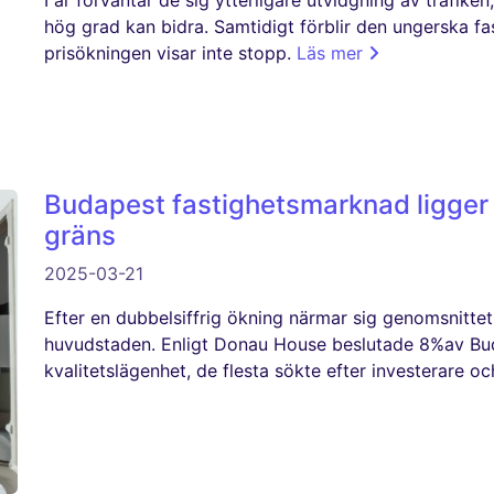
I år förväntar de sig ytterligare utvidgning av trafike
hög grad kan bidra. Samtidigt förblir den ungerska 
prisökningen visar inte stopp.
Läs mer
Budapest fastighetsmarknad ligger
gräns
2025-03-21
Efter en dubbelsiffrig ökning närmar sig genomsnittet
huvudstaden. Enligt Donau House beslutade 8%av Bud
kvalitetslägenhet, de flesta sökte efter investerare o