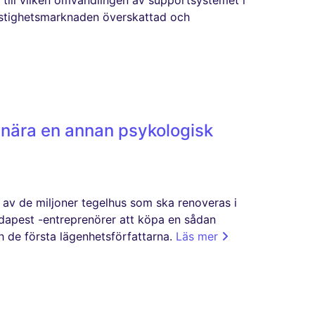
n, till vilken omvandlingen av supportsystemet i
fastighetsmarknaden överskattad och
 nära en annan psykologisk
 av de miljoner tegelhus som ska renoveras i
apest -entreprenörer att köpa en sådan
ch de första lägenhetsförfattarna.
Läs mer