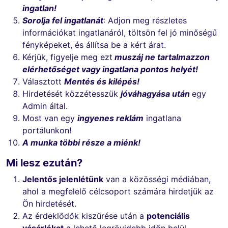
ingatlan!
Sorolja fel ingatlanát
: Adjon meg részletes
információkat ingatlanáról, töltsön fel jó minőségű
fényképeket, és állítsa be a kért árat.
Kérjük, figyelje meg ezt
muszáj
ne tartalmazzon
elérhetőséget vagy ingatlana pontos helyét!
Választott
Mentés és kilépés!
Hirdetését közzétesszük
jóváhagyása után
egy
Admin által.
Most van egy
ingyenes reklám
ingatlana
portálunkon!
A munka többi része a miénk!
Mi lesz ezután?
Jelentős jelenlétünk
van a közösségi médiában,
ahol a megfelelő célcsoport számára hirdetjük az
Ön hirdetését.
Az érdeklődők kiszűrése után a
potenciális
vásárlókat
a lehető legrövidebb időn belül