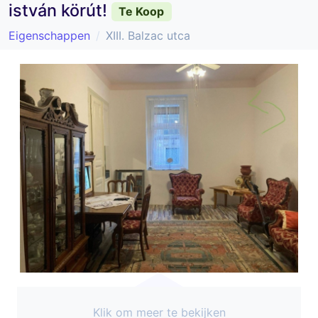
istván körút!
Te Koop
Eigenschappen
XIII. Balzac utca
Klik om meer te bekijken