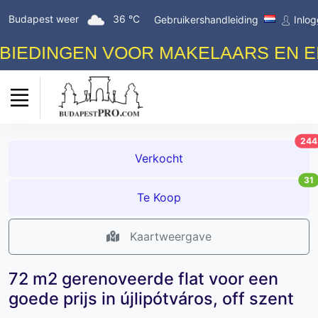
Budapest weer
36 °C
Gebruikershandleiding
Inlo
DINGEN VOOR MAKELAARS EN EIGE
244
Verkocht
31
Te Koop
Kaartweergave
72 m2 gerenoveerde flat voor een
goede prijs in újlipótváros, off szent