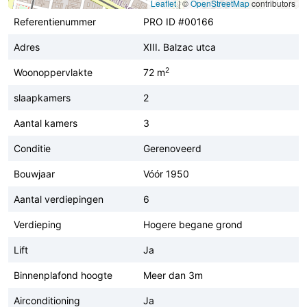
Leaflet
|
©
OpenStreetMap
contributors
Referentienummer
PRO ID #00166
Adres
XIII. Balzac utca
2
Woonoppervlakte
72 m
slaapkamers
2
Aantal kamers
3
Conditie
Gerenoveerd
Bouwjaar
Vóór 1950
Aantal verdiepingen
6
Verdieping
Hogere begane grond
Lift
Ja
Binnenplafond hoogte
Meer dan 3m
Airconditioning
Ja